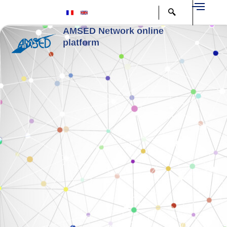
Aller
au
contenu
AMSED Network online
platform